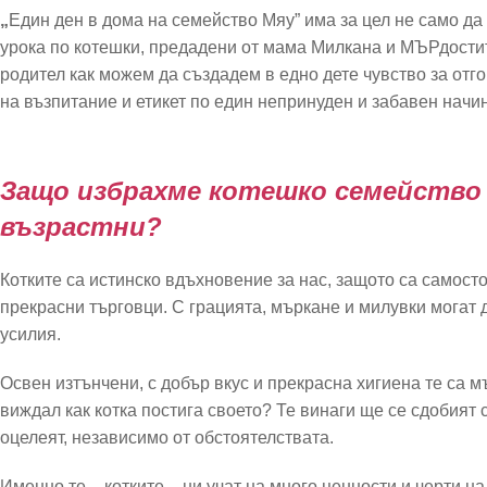
„
Един ден в дома на семейство Мяу” има за цел не само да 
урока по котешки, предадени от мама Милкана и МЪРдостит
родител как можем да създадем в едно дете чувство за отго
на възпитание и етикет по един непринуден и забавен начи
Защо избрахме котешко семейство 
възрастни?
Котките са истинско вдъхновение за нас, защото са самосто
прекрасни търговци. С грацията, мъркане и милувки могат д
усилия.
Освен изтънчени, с добър вкус и прекрасна хигиена те са м
виждал как котка постига своето? Те винаги ще се сдобият с
оцелеят, независимо от обстоятелствата.
Именно те – котките – ни учат на много ценности и черти н