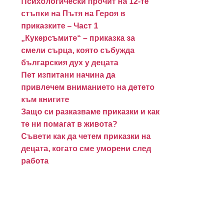
Психологически прочит на 12-те
стъпки на Пътя на Героя в
приказките – Част 1
„Кукерсъмите“ – приказка за
смели сърца, която събужда
българския дух у децата
Пет изпитани начина да
привлечем вниманието на детето
към книгите
Защо си разказваме приказки и как
те ни помагат в живота?
Съвети как да четем приказки на
децата, когато сме уморени след
работа