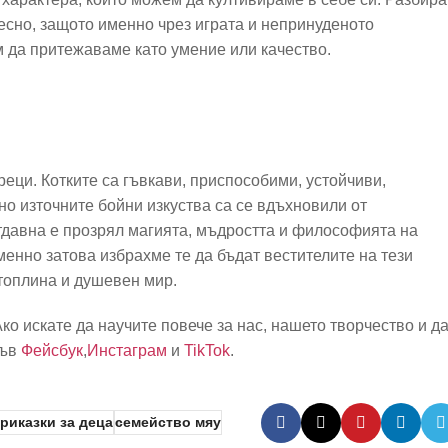
лесно, защото именно чрез играта и непринуденото
м да притежаваме като умение или качество.
еци. Котките са гъвкави, приспособими, устойчиви,
но източните бойни изкуства са се вдъхновили от
отдавна е прозрял магията, мъдростта и философията на
Именно затова избрахме те да бъдат вестителите на тези
 топлина и душевен мир.
ко искате да научите повече за нас, нашето творчество и д
във
Фейсбук
,
Инстаграм
и
TikTok
.
риказки за деца
семейство мяу