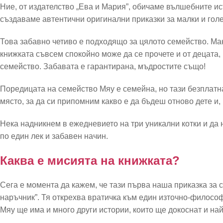
Ние, от издателство „Ева и Мария”, обичаме вълшебните ис
създаваме автентични оригинални приказки за малки и гол
Това забавно четиво е подходящо за цялото семейство. Мак
книжката съвсем спокойно може да се прочете и от децата, 
семейство. Забавата е гарантирана, мъдростите също!
Поредицата на семейство Мяу е семейна, но тази безплатн
място, за да си припомним какво е да бъдеш отново дете и,
Нека надникнем в ежедневието на три уникални котки и да 
по един лек и забавен начин.
Каква е мисията на книжката?
Сега е момента да кажем, че тази първа наша приказка за
наръчник”. Тя открехва вратичка към един източно-философ
Мяу ще има и много други истории, които ще докоснат и на