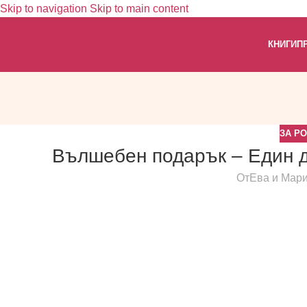
Skip to navigation
Skip to main content
КНИГИ
П
ЗА Р
Вълшебен подарък – Един д
От
Ева и Мар