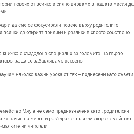
тории повече от всичко и силно вярваме в нашата мисия да
еми.
ар и да сме се фокусирали повече върху родителите,
и всички да открият прилики и разлики в своето собствено
а книжка е създадена специално за големите, на първо
 второ, за да се забавляваме искрено.
научим няколко важни урока от тях – поднесени като съвети
 семейство Мяу е не само предназначена като
„
родителски
ски начин на живот и разбира се, съвсем скоро семейство
й-малките ни читатели.