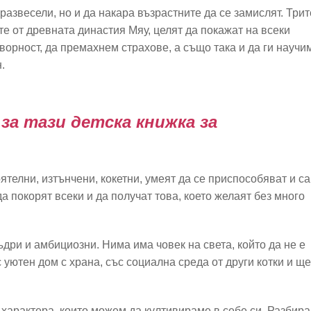
развесели, но и да накара възрастните да се замислят. Трит
е от древната династия Мяу, целят да покажат на всеки
ворност, да премахнем страхове, а също така и да ги научи
н.
за тази детска книжка за
ятелни, изтънчени, кокетни, умеят да се приспособяват и са
а покорят всеки и да получат това, което желаят без много
ъдри и амбициозни. Нима има човек на света, който да не е
 уютен дом с храна, със социална среда от други котки и ще
а характера, които можем да култивираме в себе си. Разбира