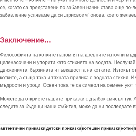
се, когато са представени по забавен начин става още по-
забавление успяваме да си „присвоим” онова, което желае
Заключение…
Философията на котките напомня на древните източни мъдр
целенасочени и упорити като стихията на водата. Неслучай
движенията, бързината и гъвкавостта на котките. Изтокът 
котките, а също така и тяхната прилика с водната стихия. 
мъдрости и уроци. Освен това те са символ на семеен уют,
Можете да откриете нашите приказки с дълбок смисъл тук. А
следите за бъдещи наши събития, може да ни последвате 
автентични приказки
детски приказки
котешки приказки
котки
п