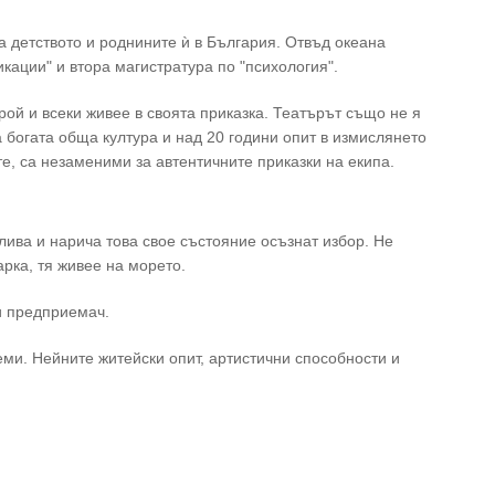
а детството и роднините ѝ в България. Отвъд океана
кации" и втора магистратура по "психология".
рой и всеки живее в своята приказка. Театърът също не я
а богата обща култура и над 20 години опит в измислянето
те, са незаменими за автентичните приказки на екипа.
лива и нарича това свое състояние осъзнат избор. Не
рка, тя живее на морето.
 и предприемач.
ми. Нейните житейски опит, артистични способности и