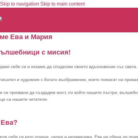
Skip to navigation
Skip to main content
ме Ева и Мария
вълшебници с мисия!
даме себе си и искаме да споделим своето вдъхновение със света.
писател и художник с богато въображение, които помагат на приказ
е се призвани да създадем мост, по който нашите пъстри, вълшебни
и са нашите читатели.
 Ева?
еля себе си като огнена, силна и независима. Ева не обича да прави