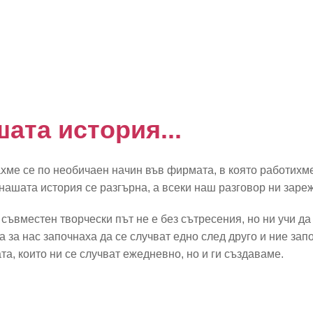
ата история...
хме се по необичаен начин във фирмата, в която работихме
 нашата история се разгърна, а всеки наш разговор ни заре
съвместен творчески път не е без сътресения, но ни учи да
а за нас започнаха да се случват едно след друго и ние за
ата, които ни се случват ежедневно, но и ги създаваме.