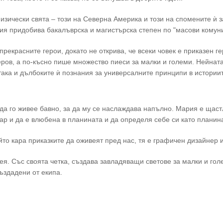
зически свята – този на Северна Америка и този на спомените ѝ з
рия придобива бакалъврска и магистърска степен по "масови комуни
рекрасните герои, докато не открива, че всеки човек е приказен ге
теров, а по-късно пише множество пиеси за малки и големи. Нейнат
така и дълбоките ѝ познания за универсалните принципи в истории
да го живее бавно, за да му се наслаждава напълно. Мария е щаст
ар и да е влюбена в планината и да определя себе си като планина
ойто кара приказките да оживеят пред нас, тя е графичен дизайнер
. Със своята четка, създава завладяващи светове за малки и голе
ъздадени от екипа.