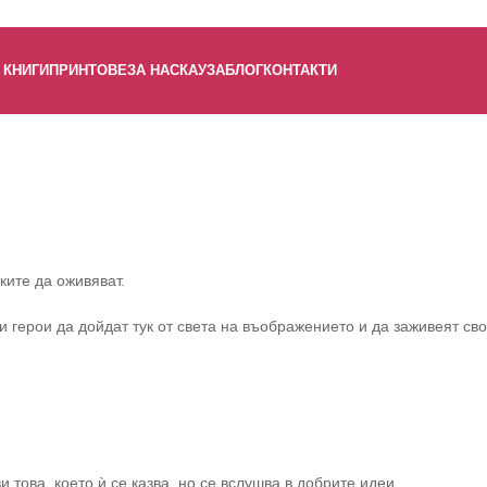
КНИГИ
ПРИНТОВЕ
ЗА НАС
КАУЗА
БЛОГ
КОНТАКТИ
ките да оживяват.
 герои да дойдат тук от света на въображението и да заживеят сво
 това, което ѝ се казва, но се вслушва в добрите идеи.