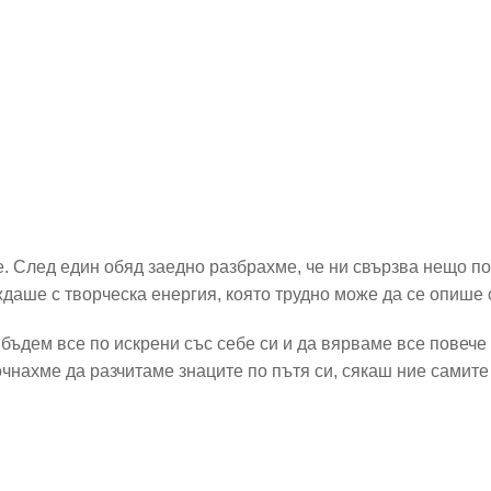
. След един обяд заедно разбрахме, че ни свързва нещо п
ждаше с творческа енергия, която трудно може да се опише 
 бъдем все по искрени със себе си и да вярваме все повече
почнахме да разчитаме знаците по пътя си, сякаш ние самит