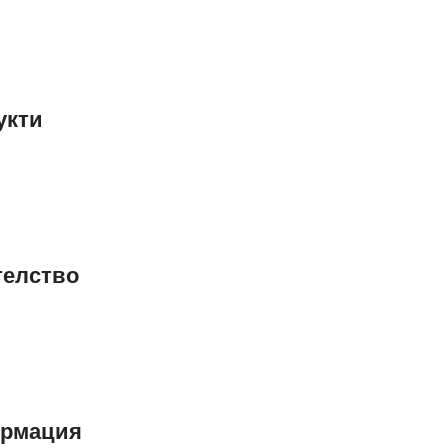
укти
е
телство
рмация