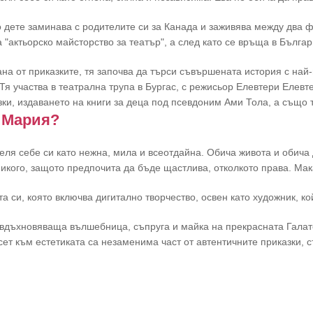
 дете заминава с родителите си за Канада и заживява между два фи
 "актьорско майсторство за театър", а след като се връща в Бълга
на от приказките, тя започва да търси съвършената история с най-п
 Тя участва в театрална трупа в Бургас, с режисьор Елевтери Елев
зки, издаването на книги за деца под псевдоним Ами Тола, а също 
 Мария?
еля себе си като нежна, мила и всеотдайна. Обича живота и обича 
никого, защото предпочита да бъдe щастлива, отколкото права. Мак
та си, която включва дигитално творчество, освен като художник, к
вдъхновяваща вълшебница, съпруга и майка на прекрасната Галатея
сет към естетиката са незаменима част от автентичните приказки, с