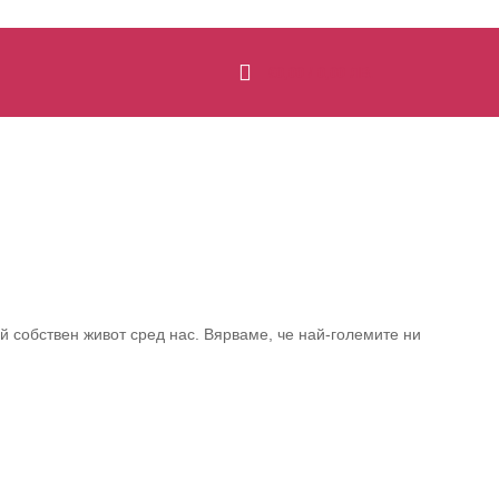
€
0,00
/ 0,00 ЛВ.
й собствен живот сред нас. Вярваме, че най-големите ни