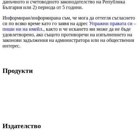
данъчното и счетоводното законодателство на Република
България или 2) периода от 5 години.
Информиран/информирана съм, че мога да оттегля съгласието
си по всяко време като го заявя на адрес
Упражни правата си –
пиши ни на имейл.
, както и че искането ми може да не бъде
удовлетворено, ако същото противоречи на изпълнението на
законови задължения на администратора или на обществения
интерес.
Продукти
Книги
Принтове
Издателство