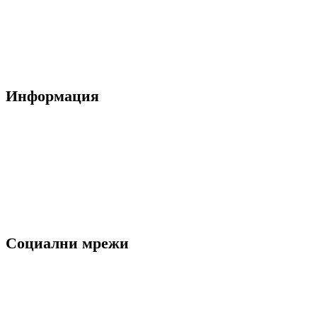
За нас
Блог
Контакти
Информация
Общи условия
Политика за поверителност
Декларация за лични данни
Ние използваме "Бисквитки"
Социални мрежи
Facebook
Instagram