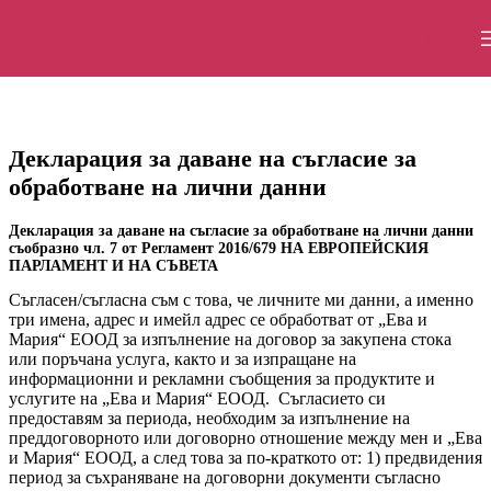
Skip to navigation
Skip to main content
€
0,00
/ 0,00 ЛВ.
Декларация за даване на съгласие за
обработване на лични данни
Декларация за даване на съгласие за обработване на лични данни
съобразно чл. 7 от Регламент 2016/679 НА ЕВРОПЕЙСКИЯ
ПАРЛАМЕНТ И НА СЪВЕТА
Съгласен/съгласна съм с това, че личните ми данни, а именно
три имена, адрес и имейл адрес се обработват от „Ева и
Мария“ ЕООД за изпълнение на договор за закупена стока
или поръчана услуга, както и за изпращане на
информационни и рекламни съобщения за продуктите и
услугите на „Ева и Мария“ ЕООД. Съгласието си
предоставям за периода, необходим за изпълнение на
преддоговорното или договорно отношение между мен и „Ева
и Мария“ ЕООД, а след това за по-краткото от: 1) предвидения
период за съхраняване на договорни документи съгласно