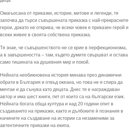
деца.
Омагьосана от приказки, истории, митове и легенди, тя
започва да търси съвършената приказка с най-прекрасните
герои, докато не открива, че всеки човек е приказен герой и
всеки живее в своята собствена приказка.
Тя знае, че съвършенството не се крие в перфекционизма,
а в завършеността – там, където думите свършват и остава
само тишината на душевния мир и покой.
Нейната необикновена история минава през динамични
обрати в България и отвъд океана, но това не я спира да
мечтае и да сънува като децата. Днес тя е награждаван
автор и има шест книги, пет от които са на български език.
Нейната богата обща култура и над 20 години опит в
създаването на приказки, както и дълбоките ѝ познания в
начините на създаване на истории са незаменими за
автентичните приказки на екипа.