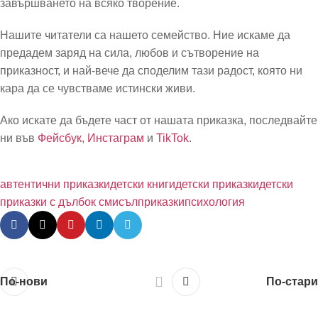
завършването на всяко творение.
Нашите читатели са нашето семейство. Ние искаме да
предадем заряд на сила, любов и сътворение на
приказност, и най-вече да споделим тази радост, която ни
кара да се чувстваме истински живи.
Ако искате да бъдете част от нашата приказка, последвайте
ни във
Фейсбук
,
Инстаграм
и
TikTok
.
автентични приказки
детски книги
детски приказки
детски
приказки с дълбок смисъл
приказки
психология
По-нови
По-стари