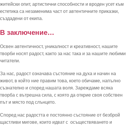
житейски опит, артистични способности и вроден усет към
естетика са незаменима част от автентичните приказки,
създадени от екипа.
В заключение…
Освен автентичност, уникалност и креативност, нашите
творби носят радост, както за нас така и за нашите любими
читатели.
За нас, радост означава състояние на духа и начин на
живот, в който ние правим това, което обичаме, напълно
съзнателно и според нашата воля. Зареждаме всяка
творба с вътрешна сила, с която да открие своя собствен
път и място под слънцето.
Според нас радостта е постоянно състояние от безброй
щастливи мигове, които идват с осъществяването и