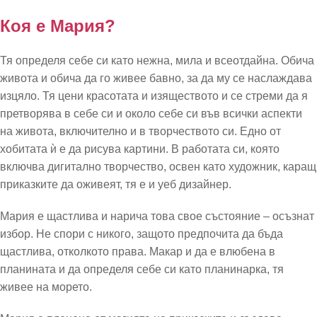
Коя е Мария?
Тя определя себе си като нежна, мила и всеотдайна. Обича
живота и обича да го живее бавно, за да му се наслаждава
изцяло. Тя цени красотата и изяществото и се стреми да я
претворява в себе си и около себе си във всички аспекти
на живота, включително и в творчеството си. Едно от
хобитата ѝ е да рисува картини. В работата си, която
включва дигитално творчество, освен като художник, каращ
приказките да оживеят, тя е и уеб дизайнер.
Мария е щастлива и нарича това свое състояние – осъзнат
избор. Не спори с никого, защото предпочита да бъда
щастлива, отколкото права. Макар и да е влюбена в
планината и да определя себе си като планинарка, тя
живее на морето.