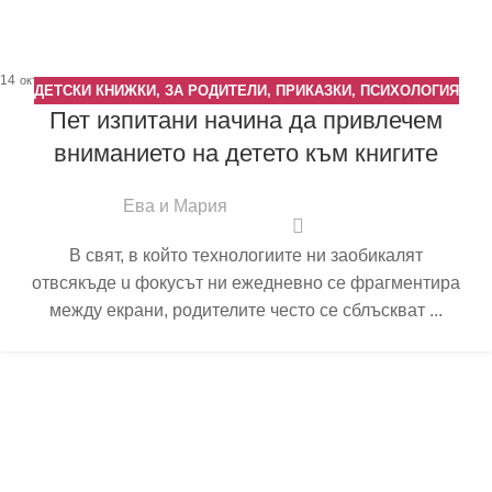
14
окт.
ДЕТСКИ КНИЖКИ
,
ЗА РОДИТЕЛИ
,
ПРИКАЗКИ
,
ПСИХОЛОГИЯ
Пет изпитани начина да привлечем
вниманието на детето към книгите
Ева и Мария
В свят, в който технологиите ни заобикалят
отвсякъде u фокусът ни ежедневно се фрагментира
между екрани, родителите често се сблъскват ...