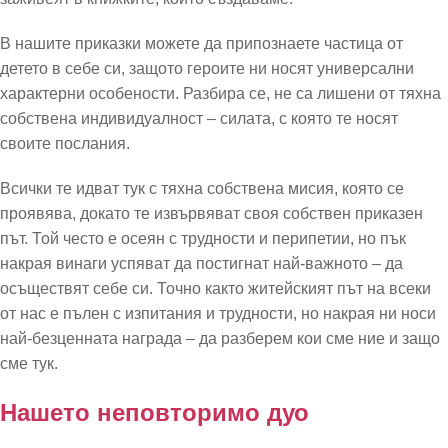
В нашите приказки можете да припознаете частица от
детето в себе си, защото героите ни носят универсални
характерни особености. Разбира се, не са лишени от тяхна
собствена индивидуалност – силата, с която те носят
своите послания.
Всички те идват тук с тяхна собствена мисия, която се
проявява, докато те извървяват своя собствен приказен
път. Той често е осеян с трудности и перипетии, но пък
накрая винаги успяват да постигнат най-важното – да
осъществят себе си. Точно както житейският път на всеки
от нас е пълен с изпитания и трудности, но накрая ни носи
най-безценната награда – да разберем кои сме ние и защо
сме тук.
Нашето неповторимо дуо