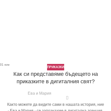
01
юли
ПРИКАЗКИ
Как си представяме бъдещето на
приказките в дигиталния свят?
Ева и Мария
Както можете да видите сами в нашата история, ние
- Ева и Мария - се запознахме в дигитална агенция,