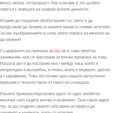
много любов, отговорност. Ние влагаме в тях дълбок
смисъл с помощта на универсалните ценности.
Искаме да споделим своята магия със света и да
продължим да творим за нашите малки и големи читатели.
За нас въображението е сила, която помага на мечтите ни
да оживеят.
Създаването на приказки
за нас
не е само приятно
занимание, ние се чувстваме истински призвани за това.
Нашата цел е да построим мост между това, което е
непреходно и вълшебно, и онова, което е модерно, цветно
и съвременно. Това постигаме чрез нашите автентични
приказки и техните герои от света на сънищата.
Нашите приказни персонажи идват от един необятен
магичен свят, където всичко е възможно. Тези герои идват
тук, за да споделят своите собствени истории и да
заживеят в книжките, които създаваме.