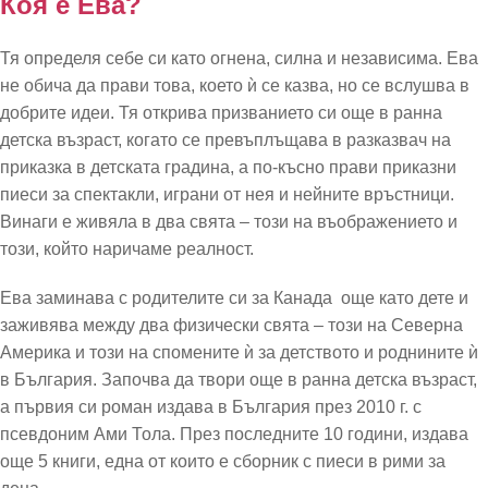
Коя е Ева?
Тя определя себе си като огнена, силна и независима. Ева
не обича да прави това, което ѝ се казва, но се вслушва в
добрите идеи. Тя открива призванието си още в ранна
детска възраст, когато се превъплъщава в разказвач на
приказка в детската градина, а по-късно прави приказни
пиеси за спектакли, играни от нея и нейните връстници.
Винаги е живяла в два свята – този на въображението и
този, който наричаме реалност.
Ева заминава с родителите си за Канада още като дете и
заживява между два физически свята – този на Северна
Америка и този на спомените ѝ за детството и роднините ѝ
в България. Започва да твори още в ранна детска възраст,
а първия си роман издава в България през 2010 г. с
псевдоним Ами Тола. През последните 10 години, издава
още 5 книги, една от които е сборник с пиеси в рими за