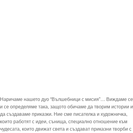
Наричаме нашето дуо “Вълшебници с мисия”… Виждаме се
и се определяме така, защото обичаме да творим истории и
да създаваме приказки. Ние сме писателка и художничка,
които работят с идеи, сънища, специално отношение към
чудесата, които движат света и създават приказни творби с