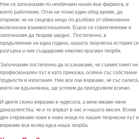
Ние се запознахме по необичаен начин във фирмата, в
която работихме. Отне ни точно един обяд време, да
открием, че ни свързва нещо по-дълбоко от обикновени
колегиални взаимоотношения. Бързо се сприятелихме и
започнахме да творим заедно. Постепенно, в
продължение на една година, нашата творческа история се
разгърна и ние създадохме няколко красиви творби.
Започнахме постепенно да осъзнаваме, че съвместният ни
професионален път е като приказка, осеяна със собствени
трудности и изпитания. Ние все пак вярваме, че със силата,
която ни вдъхновява, ще успеем да преодолеем всичко.
И двете силно вярваме в чудесата, а вече имаме явни
доказателства, че и те вярват в нас и нашата мисия. Всеки
ден откриваме нови и нови знаци по нашия творчески път и
вярваме във всяка една наша творба.