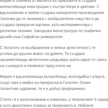
Мария е пленена от магията на приказките и създава
впечатляващи илюстрации с пъстри багри и цветове. С
вдъхновение и любов създава невероятни произведения.
Започва да се занимава с изобразително изкуство и да
създава прекрасни картини, като експериментира с
различни техники. Завършва магистратура по графичен
дизайн към Софийски университет.
С богатото си въображение и нежна артистичност, тя
успява да вдъхне живот на думите. Тя създава
зашеметяващи автентични шедьоври, които идват от света
на сънищата и оживяват пред очите ни.
Мария е вдъхновяваща вълшебница, всеотдайна съпруга,
също така и майка на прекрасната Галатея. Освен
талантлив художник, тя е и добър предприемач.
Стилът ѝ е разпознаваем и уникален, а творческият ѝ заряд
е като двигателен пламък за творенията ѝ. Нейните: