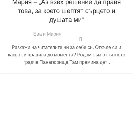
Мария – „Аз взех решение да правя
това, за което шептят сърцето и
душата ми“
Ева и Мария
Разкажи на читателите ни за себе си. Откъде си и
какво си правила до момента? Родом съм от китното
градче Панагюрище.Там премина дет...