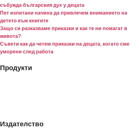
събужда българския дух у децата
Пет изпитани начина да привлечем вниманието на
детето към книгите
Защо си разказваме приказки и как те ни помагат в
живота?
Съвети как да четем приказки на децата, когато сме
уморени след работа
Продукти
Книги
Принтове
Издателство
За нас