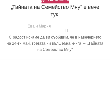
ДЕТСКИ КНИЖКИ
„Тайната на Семейство Мяу“ e вече
тук!
Ева и Мария
С радост искаме да ви съобщим, че в навечерието
на 24-ти май, третата ни вълшебна книга – „Тайната
на Семейство Мяу“