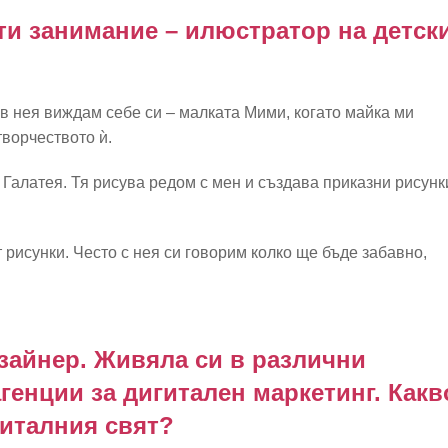
ти занимание – илюстратор на детск
 в нея виждам себе си – малката Мими, когато майка ми
творчеството ѝ.
Галатея. Тя рисува редом с мен и създава приказни рисунк
 рисунки. Често с нея си говорим колко ще бъде забавно,
зайнер. Живяла си в различни
агенции за дигитален маркетинг. Какв
гиталния свят?