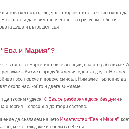
л и това ми показа, че, чрез творчеството, аз също мога да
м какъвто и да е вид творчество – аз рисувам себе си.
говата душа и вътрешен свят.
о “Ева и Мария”?
 се в една от маркетинговите агенции, в която работихме. 
харесахме – бяхме с предубеждения една за друга. Не след
добиват все повече и повече смисъл. Нямахме търпение да
вят около нас, който и двете виждаме.
п да творим чудеса.
С Ева се разбираме дори без думи
и
на енергия – способна да твори светове.
решение да създадем нашето
Издателство “Ева и Мария”
, кое
азно, което виждаме и носим в себе си.