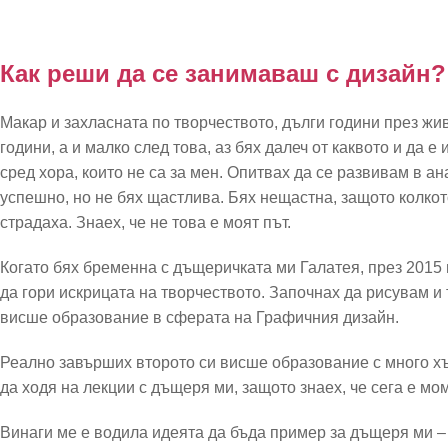
Как реши да се занимаваш с дизайн?
Макар и захласната по творчеството, дълги години през жи
години, а и малко след това, аз бях далеч от каквото и да е
сред хора, които не са за мен. Опитвах да се развивам в а
успешно, но не бях щастлива. Бях нещастна, защото колкот
страдаха. Знаех, че не това е моят път.
Когато бях бременна с дъщеричката ми Галатея, през 2015 г.
да гори искрицата на творчеството. Започнах да рисувам и
висше образование в сферата на Графичния дизайн.
Реално завърших второто си висше образование с много хъ
да ходя на лекции с дъщеря ми, защото знаех, че сега е мо
Винаги ме е водила идеята да бъда пример за дъщеря ми – д