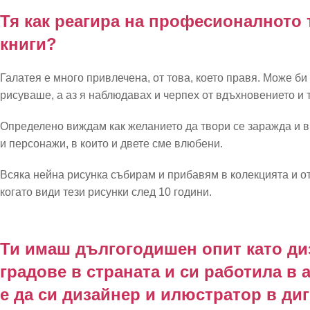
Тя как реагира на професионалното 
книги?
Галатея е много привлечена, от това, което правя. Може би
рисуваше, а аз я наблюдавах и черпех от вдъхновението и 
Определено виждам как желанието да твори се заражда и в 
и персонажи, в които и двете сме влюбени.
Всяка нейна рисунка събирам и прибавям в колекцията и от
когато види тези рисунки след 10 години.
Ти имаш дългогодишен опит като ди
градове в страната и си работила в 
е да си дизайнер и илюстратор в ди