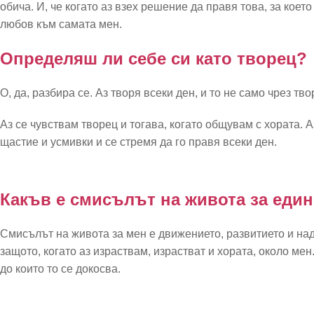
обича. И, че когато аз взех решение да правя това, за коет
любов към самата мен.
Определяш ли себе си като творец?
О, да, разбира се. Аз творя всеки ден, и то не само чрез т
Аз се чувствам творец и тогава, когато общувам с хората. 
щастие и усмивки и се стремя да го правя всеки ден.
Какъв е смисълът на живота за еди
Смисълът на живота за мен е движението, развитието и над
защото, когато аз израствам, израстват и хората, около мен.
до които то се докосва.