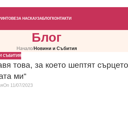
РИНТОВЕ
ЗА НАС
КАУЗА
БЛОГ
КОНТАКТИ
Блог
Начало
/
Новини и Събития
И СЪБИТИЯ
вя това, за което шептят сърцет
ата ми“
ия
On 11/07/2023