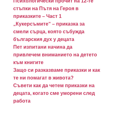
Психологически прочит на 12-те
стъпки на Пътя на Героя в
приказките – Част 1
„Кукерсъмите“ – приказка за
смели сърца, която събужда
българския дух у децата
Пет изпитани начина да
привлечем вниманието на детето
към книгите
Защо си разказваме приказки и как
те ни помагат в живота?
Съвети как да четем приказки на
децата, когато сме уморени след
работа