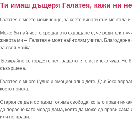
Ти имаш дъщеря Галатея, кажи ни не
Галатея е моето момиченце, за което винаги съм мечтала и
Може би най-често срещаното схващане е, че родителят учи
живота ми – Галатея е моят най-голям учител. Благодарна с
за своя майка.
Безкрайно се гордея с нея, защото тя е истинско чудо. Не б
съвършена.
Галатея е много будно и емоционално дете. Дълбоко вярвам
което поиска.
Старая се да и оставям голяма свобода, когато прави някак
да порасне като млада дама, която да може да прави сама с
или не прави.