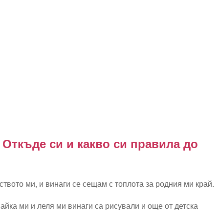
. Откъде си и какво си правила до
твото ми, и винаги се сещам с топлота за родния ми край.
айка ми и леля ми винаги са рисували и още от детска