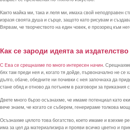
Както майка ми, така и леля ми, имаха свой неподправен сти
изразя своята душа и сърце, защото като рисувам и създава
Вярвам, че творчеството на един човек, е прозорец към не
Как се зароди идеята за издателств
С Ева се срещнахме по много интересен начин
. Срещнахме
бях там преди нея и, когато тя дойде, първоначално не се 
дълго, обаче, обедните ни почивки с нея започнаха да при
стане обяд и отново да потънем в разговори за приказния с
Двете много бързо осъзнахме, че имаме потенциал като еки
вече знаем, че когато се съберем, генерираме толкова мощ
Осъзнахме цялото това богатство, което имаме и взехме 
има за цел да материализира и прояви всичко цветно и прик