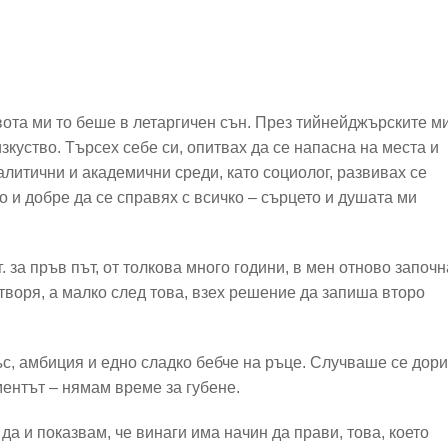
вота ми то беше в летаргичен сън. През тийнейджърските м
 изкуство. Търсех себе си, опитвах да се напасна на места и
налитични и академични среди, като социолог, развивах се
о и добре да се справях с всичко – сърцето и душата ми
 за пръв път, от толкова много години, в мен отново започн
 творя, а малко след това, взех решение да запиша второ
с, амбиция и едно сладко бебче на ръце. Случваше се дори
ментът – нямам време за губене.
а и показвам, че винаги има начин да прави, това, което