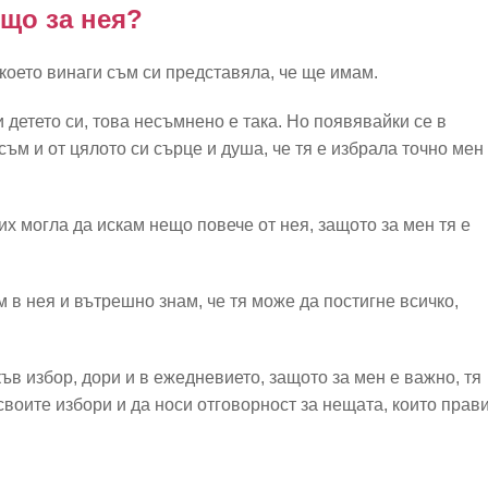
що за нея?
 което винаги съм си представяла, че ще имам.
 детето си, това несъмнено е така. Но появявайки се в
ъм и от цялото си сърце и душа, че тя е избрала точно мен
их могла да искам нещо повече от нея, защото за мен тя е
 в нея и вътрешно знам, че тя може да постигне всичко,
ъв избор, дори и в ежедневието, защото за мен е важно, тя
воите избори и да носи отговорност за нещата, които прави