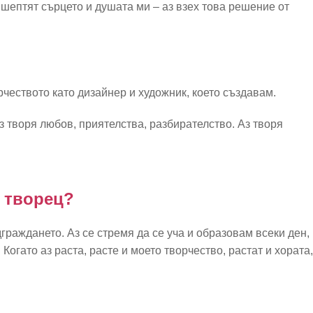
о шептят сърцето и душата ми – аз взех това решение от
ворчеството като дизайнер и художник, което създавам.
Аз творя любов, приятелства, разбирателство. Аз творя
н творец?
граждането. Аз се стремя да се уча и образовам всеки ден,
 Когато аз раста, расте и моето творчество, растат и хората,