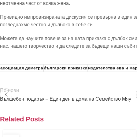
неотменна част от всяка жена.
Привидно импровизираната дискусия се превърна в един за
погледнахме честно и дълбоко в себе си.
Можете да научите повече за нашата приказка с дълбок сми
нас, нашето творчество и да следите за бъдещи наши съби
асоциация деметра
български приказки
издателства ева и ма
По-нови
Вълшебен подарък – Един ден в дома на Семейство Мяу
Related Posts