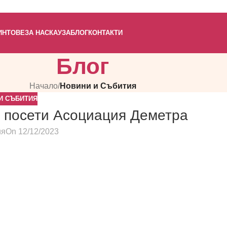
ИНТОВЕ
ЗА НАС
КАУЗА
БЛОГ
КОНТАКТИ
Блог
Начало
/
Новини и Събития
И СЪБИТИЯ
“ посети Асоциация Деметра
ия
On 12/12/2023