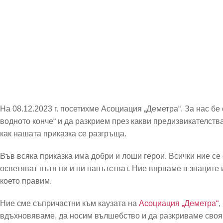
На 08.12.2023 г. посетихме Асоциация „Деметра“. За нас бе
водното конче“ и да разкрием през какви предизвикателств
как нашата приказка се разгръща.
Във всяка приказка има добри и лоши герои. Всички ние се
осветяват пътя ни и ни напътстват. Ние вярваме в знаците 
което правим.
Ние сме съпричастни към каузата на
Асоциация „Деметра“
,
вдъхновяваме, да носим вълшебство и да разкриваме своя 