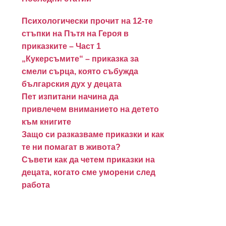
Психологически прочит на 12-те
стъпки на Пътя на Героя в
приказките – Част 1
„Кукерсъмите“ – приказка за
смели сърца, която събужда
българския дух у децата
Пет изпитани начина да
привлечем вниманието на детето
към книгите
Защо си разказваме приказки и как
те ни помагат в живота?
Съвети как да четем приказки на
децата, когато сме уморени след
работа