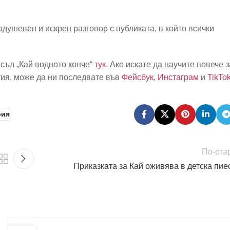
душевен и искрен разговор с публиката, в който всички
съл „Кай водното конче“
тук
. Ако искате да научите повече з
тия, може да ни последвате във
Фейсбук
,
Инстаграм
и
TikTo
рия
По-ста
Приказката за Кай оживява в детска пие