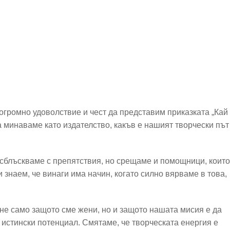
 огромно удоволствие и чест да представим приказката „Кай
а минаваме като издателство, какъв е нашият творчески път
 сблъскваме с препятствия, но срещаме и помощници, които
и знаем, че винаги има начин, когато силно вярваме в това,
 не само защото сме жени, но и защото нашата мисия е да
истински потенциал. Смятаме, че творческата енергия е