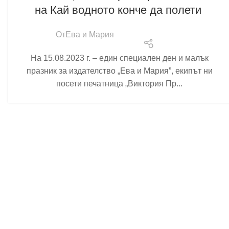
на Кай водното конче да полети
От
Ева и Мария
На 15.08.2023 г. – един специален ден и малък
празник за издателство „Ева и Мария”, екипът ни
посети печатница „Виктория Пр...