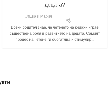
децата?
От
Ева и Мария
Всеки родител знае, че четенето на книжки играе
съществена роля в развитието на децата. Самият
процес на четене ги обогатява и стимулир...
укти
е