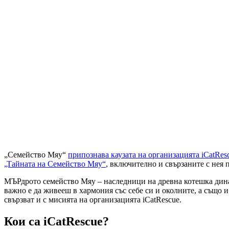
„Семейство Мяу“
припознава каузата на организацията iCatRes
„Тайната на Семейство Мяу“
, включително и свързаните с нея 
МЪРдрото семейство Мяу – наследници на древна котешка динас
важно е да живееш в хармония със себе си и околните, а също 
свързват и с мисията на организацията iCatRescue.
Кои са iCatRescue?