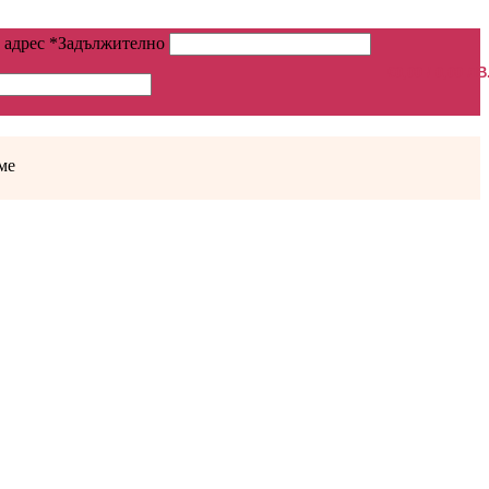
 адрес
*
Задължително
€
0,00
/ 0,00 ЛВ
ме