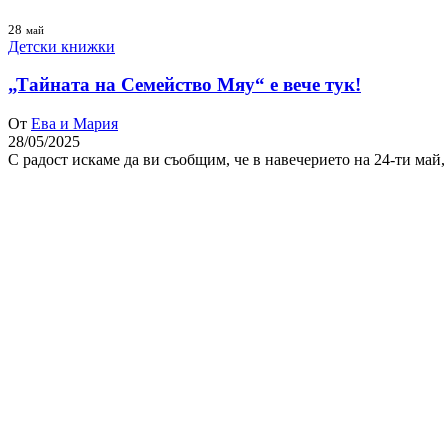
28
май
Детски книжки
„Тайната на Семейство Мяу“ e вече тук!
От
Ева и Мария
28/05/2025
С радост искаме да ви съобщим, че в навечерието на 24-ти ма