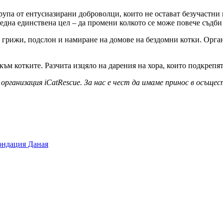
група от ентусиазирани доброволци, които не остават безучастни
една единствена цел – да промени колкото се може повече съдби
грижи, подслон и намиране на домове на бездомни котки. Орган
ъм котките. Разчита изцяло на дарения на хора, които подкрепя
 организация iCatRescue. За нас е чест да имаме принос в осъщ
Фондация Даная