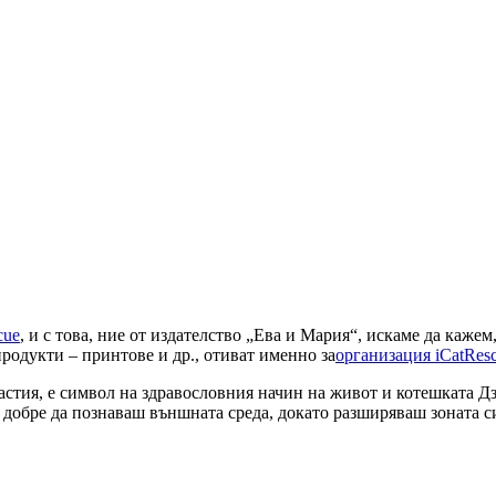
cue
, и с това, ние от издателство „Ева и Мария“, искаме да каже
продукти – принтове и др., отиват именно за
организация iCatRes
тия, е символ на здравословния начин на живот и котешката Дз
и добре да познаваш външната среда, докато разширяваш зоната с