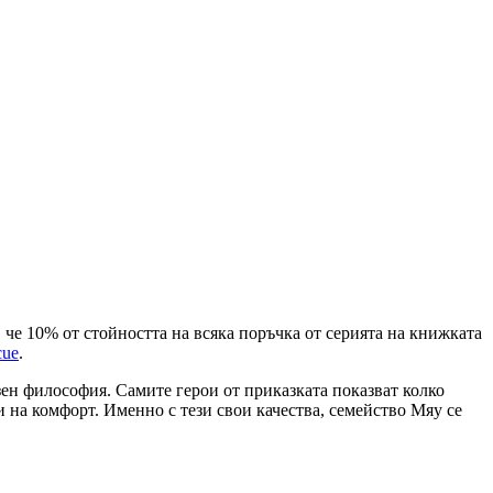
м, че 10% от стойността на всяка поръчка от серията на книжката
cue
.
ен философия. Самите герои от приказката показват колко
и на комфорт. Именно с тези свои качества, семейство Мяу се