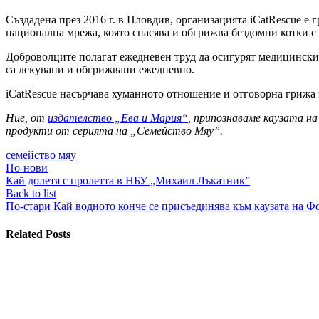
Създадена през 2016 г. в Пловдив, организацията iCatRescue е 
национална мрежа, която спасява и обгрижва бездомни котки с 
Доброволците полагат ежедневен труд да осигурят медицински 
са лекувани и обгрижвани ежедневно.
iCatRescue насърчава хуманното отношение и отговорна грижа к
Ние, от
издателство „Ева и Мария“
, припознаваме каузата на
продукти от серията на „Семейство Мяу”.
семейство мяу
По-нови
Кай долетя с пролетта в НБУ „Михаил Лъкатник”
Back to list
По-стари
Кай водното конче се присъединява към каузата на 
Related Posts