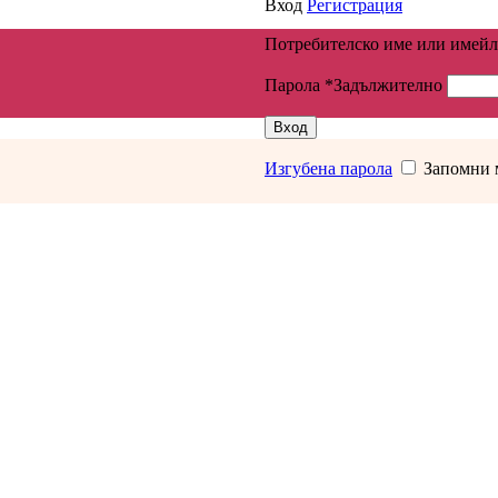
Вход
Регистрация
Потребителско име или имейл
Парола
*
Задължително
Вход
Изгубена парола
Запомни 