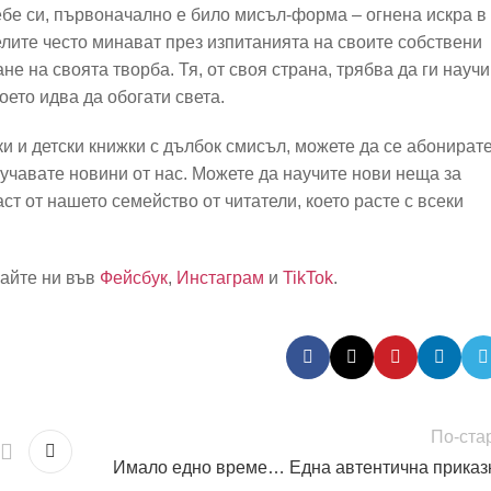
ебе си, първоначално е било мисъл-форма – огнена искра в
елите често минават през изпитанията на своите собствени
е на своята творба. Тя, от своя страна, трябва да ги научи
което идва да обогати света.
ки и детски книжки с дълбок смисъл, можете да се абонират
учавате новини от нас. Можете да научите нови неща за
аст от нашето семейство от читатели, което расте с всеки
айте ни във
Фейсбук
,
Инстаграм
и
TikTok
.
По-ста
Имало едно време… Една автентична приказ