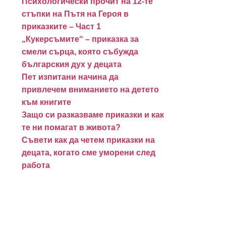
Психологически прочит на 12-те
стъпки на Пътя на Героя в
приказките – Част 1
„Кукерсъмите“ – приказка за
смели сърца, която събужда
българския дух у децата
Пет изпитани начина да
привлечем вниманието на детето
към книгите
Защо си разказваме приказки и как
те ни помагат в живота?
Съвети как да четем приказки на
децата, когато сме уморени след
работа