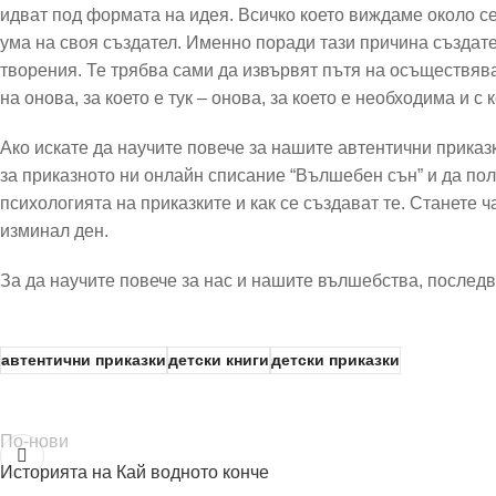
идват под формата на идея. Всичко което виждаме около с
ума на своя създател. Именно поради тази причина създат
творения. Те трябва сами да извървят пътя на осъществяван
на онова, за което е тук – онова, за което е необходима и с 
Ако искате да научите повече за нашите автентични приказ
за приказното ни онлайн списание “Вълшебен сън” и да пол
психологията на приказките и как се създават те. Станете ч
изминал ден.
За да научите повече за нас и нашите вълшебства, последв
автентични приказки
детски книги
детски приказки
По-нови
Историята на Кай водното конче