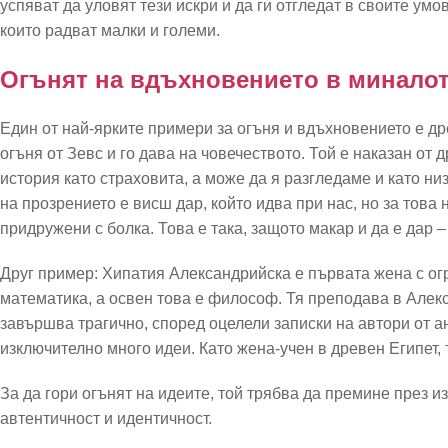
успяват да уловят тези искри и да ги отгледат в своите умо
които радват малки и големи.
Огънят на вдъхновението в минало
Един от най-ярките примери за огъня и вдъхновението е д
огъня от Зевс и го дава на човечеството. Той е наказан от 
история като страховита, а може да я разгледаме и като ни
на прозрението е висш дар, който идва при нас, но за тов
придружени с болка. Това е така, защото макар и да е дар 
Друг пример: Хипатия Александрийска е първата жена с огр
математика, а освен това е философ. Тя преподава в Алек
завършва трагично, според оцелели записки на автори от ан
изключително много идеи. Като жена-учен в древен Египет,
За да гори огънят на идеите, той трябва да премине през и
автентичност и идентичност.