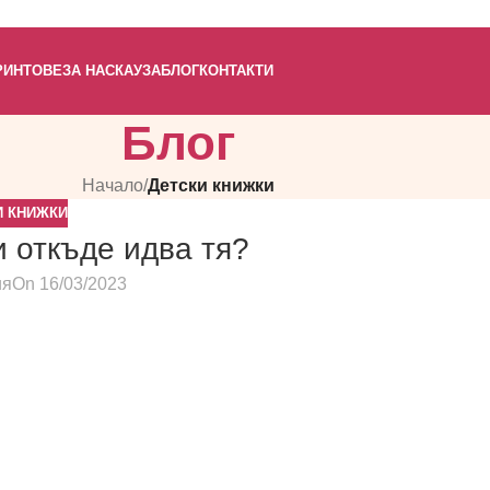
РИНТОВЕ
ЗА НАС
КАУЗА
БЛОГ
КОНТАКТИ
Блог
Начало
/
Детски книжки
И КНИЖКИ
и откъде идва тя?
ия
On 16/03/2023