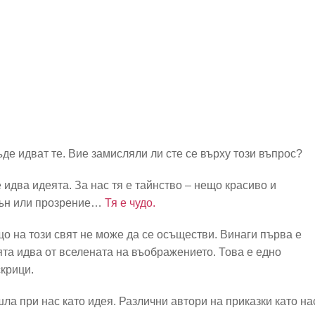
де идват те. Вие замисляли ли сте се върху този въпрос?
 идва идеята. За нас тя е тайнство – нещо красиво и
огън или прозрение…
Тя е чудо.
що на този свят не може да се осъществи. Винаги първа е
ята идва от вселената на въображението. Това е едно
скрици.
шла при нас като идея. Различни автори на приказки като на