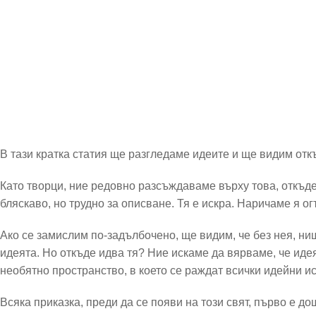
В тази кратка статия ще разгледаме идеите и ще видим откъ
Като творци, ние редовно разсъждаваме върху това, откъде
бляскаво, но трудно за описване. Тя е искра. Наричаме я 
Ако се замислим по-задълбочено, ще видим, че без нея, ни
идеята. Но откъде идва тя? Ние искаме да вярваме, че иде
необятно пространство, в което се раждат всички идейни и
Всяка приказка, преди да се появи на този свят, първо е до