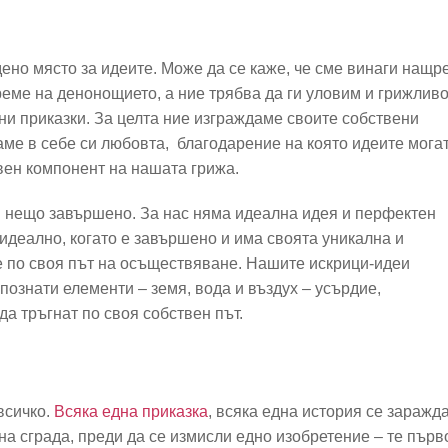
ено място за идеите. Може да се каже, че сме винаги нащр
време на денонощието, а ние трябва да ги уловим и грижлив
ени приказки. За целта ние изграждаме своите собствени
аме в себе си любовта, благодарение на която идеите мога
вен компонент на нашата грижа.
в нещо завършено. За нас няма идеална идея и перфектен
 идеално, когато е завършено и има своята уникална и
е по своя път на осъществяване. Нашите искрици-идеи
познати елементи – земя, вода и въздух – усърдие,
да тръгнат по своя собствен път.
всичко.
Всяка една приказка
, всяка една история се заражд
на сграда, преди да се измисли едно изобретение – те първ