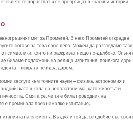
ве, където те порастват и се превръщат в красиви истории,
то
ревногръцкият мит за Прометей. В него Прометей открадва
другите богове за това свое дело. Можем да разгледаме тази
з от символики, които ни разкриват нещо по-дълбоко. Огъня
а ние биваме подложени на редица изпитания, понякога дори
– идеята – искрата не идва даром.
омни заслуги към точните науки – физика, астрономия и
сандрийската школа на неоплатонизма, като животът ѝ
тичността. Смята се, че тя е била проводник на
 тя е преминала през немалко изпитания.
зпитанията на елемента Въздух и той да се сдобие със своя