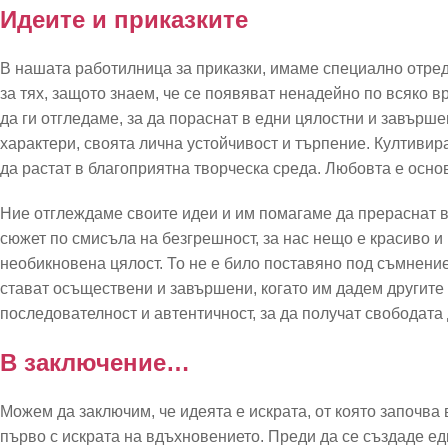
Идеите и приказките
В нашата работилница за приказки, имаме специално отред
за тях, защото знаем, че се появяват ненадейно по всяко 
да ги отгледаме, за да пораснат в едни цялостни и завърш
характери, своята лична устойчивост и търпение. Култивир
да растат в благоприятна творческа среда. Любовта е осно
Ние отглеждаме своите идеи и им помагаме да прераснат 
сюжет по смисъла на безгрешност, за нас нещо е красиво и
необикновена цялост. То не е било поставяно под съмнени
стават осъществени и завършени, когато им дадем другите 
последователност и автентичност, за да получат свободата 
В заключение…
Можем да заключим, че идеята е искрата, от която започва 
първо с искрата на вдъхновението. Преди да се създаде ед