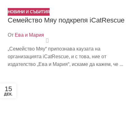
НОВИНИ И СЪБИТИЯ
Семейство Мяу подкрепя iCatRescue
От
Ева и Мария
„Семейство Мяу“ припознава каузата на
организацията iCatRescue, и с това, ние от
издателство „Ева и Мария“, искаме да кажем, че ...
15
ДЕК.