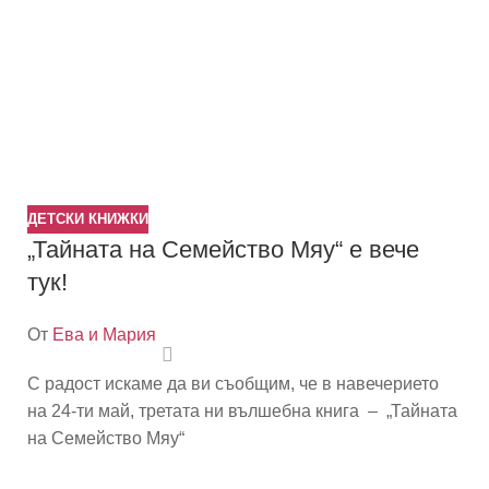
ДЕТСКИ КНИЖКИ
„Тайната на Семейство Мяу“ e вече
тук!
От
Ева и Мария
С радост искаме да ви съобщим, че в навечерието
на 24-ти май, третата ни вълшебна книга – „Тайната
на Семейство Мяу“