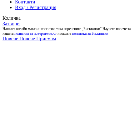
Контакти
Вход / Регистрация
Количка
Затвори
Нашият онлайн магазин използва така наречените „Бисквитки“ Научете повече за
нашата
политика за поверителност
и нашата
политика за Бисквитки
Повече
Повече
Приемам