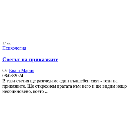
17
ян.
Психология
Светът на приказките
От
Ева и Мария
08/08/2024
В тази статия ще разгледаме един вълшебен свят - този на
приказките. Ще открехнем вратата към него и ще видим нещо
необикновено, което ...