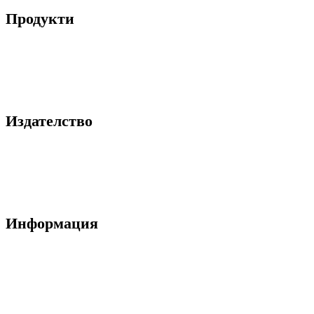
Продукти
Книги
Принтове
Издателство
За нас
Блог
Контакти
Информация
Общи условия
Политика за поверителност
Декларация за лични данни