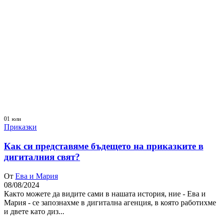
01
юли
Приказки
Как си представяме бъдещето на приказките в
дигиталния свят?
От
Ева и Мария
08/08/2024
Както можете да видите сами в нашата история, ние - Ева и
Мария - се запознахме в дигитална агенция, в която работихме
и двете като диз...