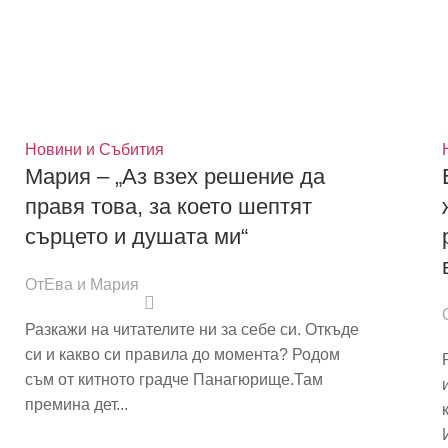
Новини и Събития
Мария – „Аз взех решение да
правя това, за което шептят
сърцето и душата ми“
От
Ева и Мария
Разкажи на читателите ни за себе си. Откъде
си и какво си правила до момента? Родом
съм от китното градче Панагюрище.Там
премина дет...