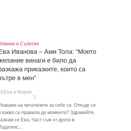
Новини и Събития
Ева Иванова – Ами Тола: “Моето
желание винаги е било да
разкажа приказките, които са
вътре в мен”
От
Ева и Мария
Разкажи на читателите за себе си. Откъде си
и какво си правила до момента? Здравейте,
казвам се Ева. Част съм от дуото в
Издателс...