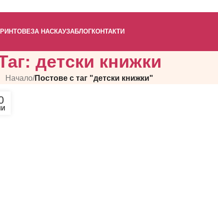
РИНТОВЕ
ЗА НАС
КАУЗА
БЛОГ
КОНТАКТИ
Таг: детски книжки
Начало
/
Постове с таг "детски книжки"
0
НИ