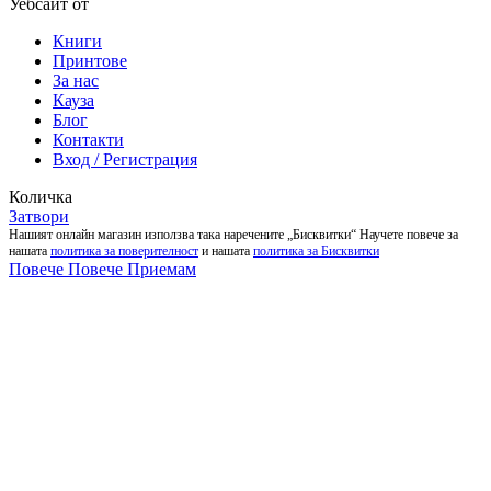
Уебсайт от
Pixadoro
Книги
Принтове
За нас
Кауза
Блог
Контакти
Вход / Регистрация
Количка
Затвори
Нашият онлайн магазин използва така наречените „Бисквитки“ Научете повече за
нашата
политика за поверителност
и нашата
политика за Бисквитки
Повече
Повече
Приемам