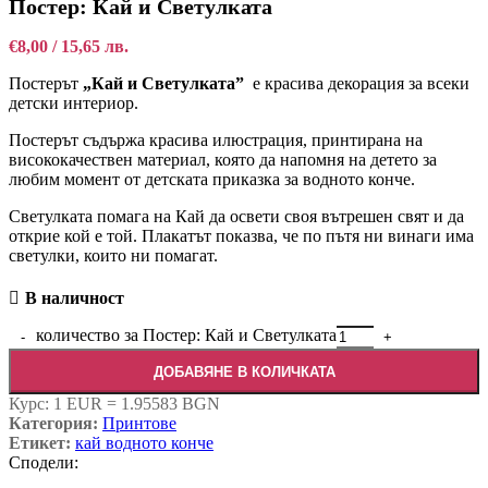
Постер: Кай и Светулката
€
8,00
/ 15,65 лв.
Постерът
„
Кай и Светулката
”
е красива декорация за всеки
детски интериор.
Постерът съдържа красива илюстрация, принтирана на
висококачествен материал, която да напомня на детето за
любим момент от детската приказка за водното конче.
Светулката помага на Кай да освети своя вътрешен свят и да
открие кой е той. Плакатът показва, че по пътя ни винаги има
светулки, които ни помагат.
В наличност
количество за Постер: Кай и Светулката
ДОБАВЯНЕ В КОЛИЧКАТА
Курс: 1 EUR = 1.95583 BGN
Категория:
Принтове
Етикет:
кай водното конче
Сподели: