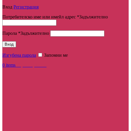
Вход
Регистрация
Потребителско име или имейл адрес
*
Задължително
Парола
*
Задължително
Вход
Изгубена парола
Запомни ме
0
items
€
0,00
/ 0,00 лв.