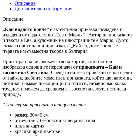
Описание
Допълнителна информация
Описание
„
Кай водното конче”
е автентична приказка създадена и
издадена от издателство „Ева и Мария”. Автор на приказката
и текста е Ева, а художник на илюстрациите е Мария. Дуото
създава оригинални приказки, а „Кай водното конче” е
първата им съвместна творба в България.
Принтиран на висококачествена хартия, този постер
изобразява основните персонажи от
приказката – Кай и
госпожица Светлина
. Срещата на тези приказни герои е един
от най-вълшебните моменти в приказката, който ще напомни,
че винаги имаме помощници по пътя си, независимо колко
трудности можем да срещнем в търсене на своята истинска
природа.
* Постерът пристига в щанцова кутия.
размер 30×40 см
отпечатан с безопасни за деца мастила
плътна хартия
красиви ярки цветове