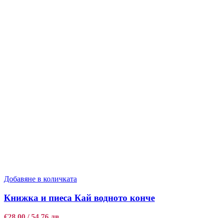
Добавяне в количката
Книжка и пиеса Кай водното конче
€
28,00
/ 54,76 лв.