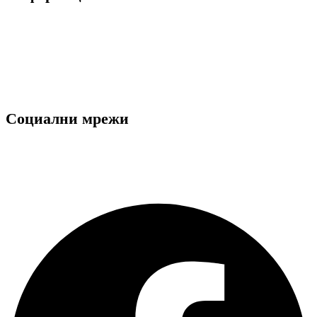
Общи условия
Политика за поверителност
Декларация за лични данни
Ние използваме "Бисквитки"
Социални мрежи
Facebook
Instagram
Facebook