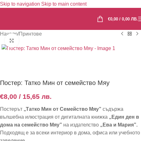
Skip to navigation
Skip to main content
€
0,00
/ 0,00 ЛВ.
Начало
/
Принтове
Click to enlarge
Постер: Татко Мин от семейство Мяу
€
8,00
/ 15,65 лв.
Постерът
„Татко Мин от Семейство Мяу”
съдържа
вълшебна илюстрация от дигиталната книжка
„Един ден в
дома на семейство Мяу”
на издателство
„Ева и Мария”.
Подходящ е за всеки интериор в дома, офиса или учебното
заведение.