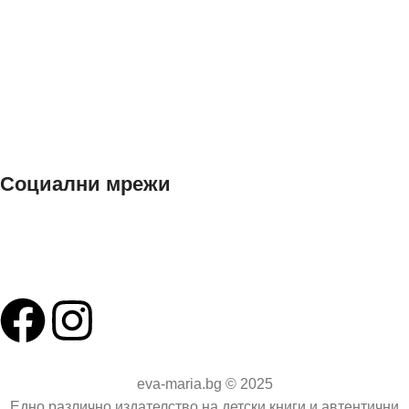
Общи условия
Политика за поверителност
Декларация за лични данни
Ние използваме "Бисквитки"
Социални мрежи
Facebook
Instagram
eva-maria.bg © 2025
Едно различно издателство на детски книги и автентични