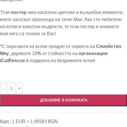
Този
постер
има
наситени цветове и вълшебни елементи,
които загатват произхода на татко Мин. Ако сте любители
на котки и азиатски мъдрости, то този постер и книжката
към него са точнно за Вас!
*С поръчката на всеки продукт от серията на
Семейство
Мяу
, дарявате 10
%
от стойността на
организация
iCatRescue
в подкрепа на бездомните котки!
ДОБАВЯНЕ В КОЛИЧКАТА
Курс: 1 EUR = 1.95583 BGN