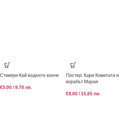
Стикери Кай водното конче
Постер: Кари Кометата и
корабът Марая
€
5,00
/ 9,78 лв.
€
8,00
/ 15,65 лв.