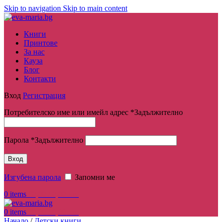
Skip to navigation
Skip to main content
Книги
Принтове
За нас
Кауза
Блог
Контакти
Вход
Регистрация
Потребителско име или имейл адрес
*
Задължително
Парола
*
Задължително
Вход
Изгубена парола
Запомни ме
0
items
€
0,00
/ 0,00 лв.
0
items
€
0,00
/ 0,00 лв.
Начало
/
Детски книги