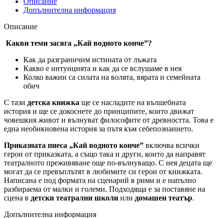
Описание
Допълнителна информация
Описание
Какви теми засяга
„Кай водното конче”?
Как да разграничим истината от лъжата
Какво е интуицията и как да се вслушаме в нея
Колко важни са силата на волята, вярата и семейната
обич
С тази
детска книжка
ще се насладите на вълшебната
история и ще се докоснете до принципите, които движат
човешкия живот и вълнуват философите от древността. Това е
една необикновена история за пътя към себепознанието.
Приказната пиеса „Кай водното конче”
включва всички
герои от приказката, а също така и други, които да направят
театралното преживяване още по-вълнуващо
. С нея д
ецата ще
могат да се превъплътят в любимите си герои от книжката.
Написана е под формата на сценарий в рими и е напълно
разбираема от малки и големи. Подходяща е за поставяне на
сцена в
детски театрални школи
или
домашен театър
.
Допълнителна информация