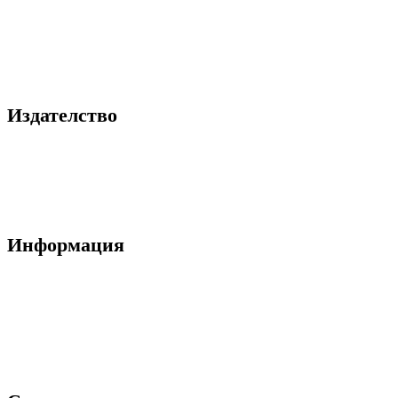
Книги
Принтове
Издателство
За нас
Блог
Контакти
Информация
Общи условия
Политика за поверителност
Декларация за лични данни
Ние използваме "Бисквитки"