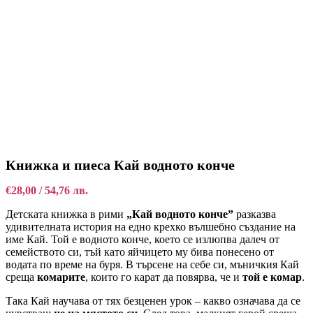
Книжка и пиеса Кай водното конче
€
28,00
/ 54,76 лв.
Детската книжка в рими
„Кай водното конче”
разказва
удивителната история на едно крехко вълшебно създание на
име Кай. Той е водното конче, което се излюпва далеч от
семейството си, тъй като яйчицето му бива понесено от
водата по време на буря. В търсене на себе си, мъничкия Кай
среща
комарите
, които го карат да повярва, че и
той е комар
.
Така Кай научава от тях безценен урок – какво означава да се