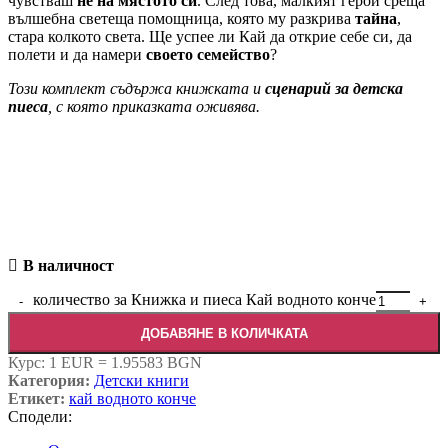
чувстваш
не на мястото си
. След това, малкият герой среща
вълшебна светеща помощница, която му разкрива
тайна
,
стара колкото света. Ще успее ли Кай да открие себе си, да
полети и да намери
своето семейство
?
Този комплект съдържа книжката и
сценарий за детска
пиеса
, с която приказката оживява.
В наличност
количество за Книжка и пиеса Кай водното конче
ДОБАВЯНЕ В КОЛИЧКАТА
Курс: 1 EUR = 1.95583 BGN
Категория:
Детски книги
Етикет:
кай водното конче
Сподели: