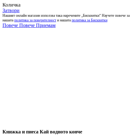
Количка
Затвори
Нашият онлайн магазин използва така наречените „Бисквитки“ Научете повече за
нашата
политика за поверителност
и нашата
политика за Бисквитки
Повече
Повече
Приемам
Книжка и пиеса Кай водното конче