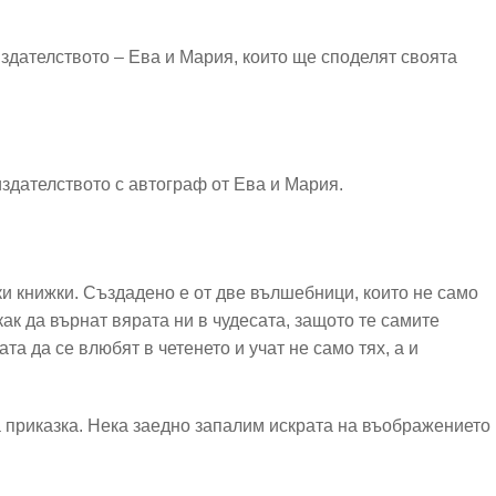
издателството – Ева и Мария, които ще споделят своята
здателството с автограф от Ева и Мария.
ки книжки. Създадено е от две вълшебници, които не само
 как да върнат вярата ни в чудесата, защото те самите
та да се влюбят в четенето и учат не само тях, а и
а приказка. Нека заедно запалим искрата на въображението