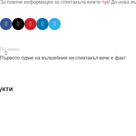
За повече информация за спектакъла вижте
тук
! До нова 
По-нови
Първото турне на вълшебния ни спектакъл вече е факт
укти
е