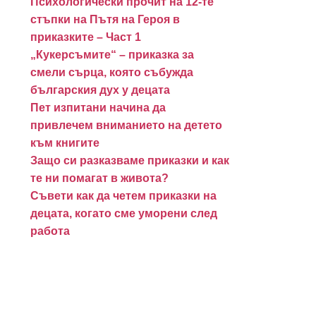
Психологически прочит на 12-те
стъпки на Пътя на Героя в
приказките – Част 1
„Кукерсъмите“ – приказка за
смели сърца, която събужда
българския дух у децата
Пет изпитани начина да
привлечем вниманието на детето
към книгите
Защо си разказваме приказки и как
те ни помагат в живота?
Съвети как да четем приказки на
децата, когато сме уморени след
работа