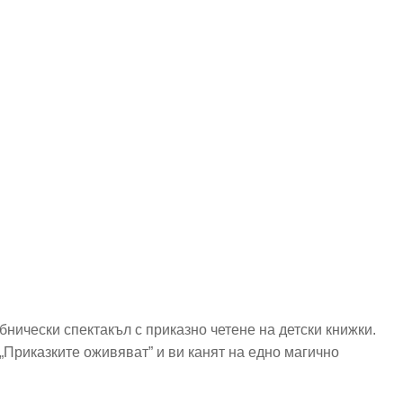
нически спектакъл с приказно четене на детски книжки.
„Приказките оживяват” и ви канят на едно магично