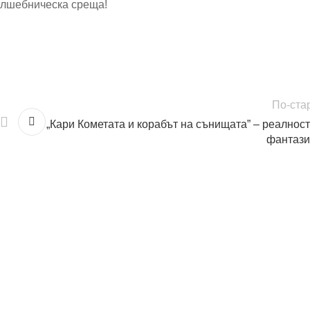
вълшебническа среща!
По-ста
„Кари Кометата и корабът на сънищата” – реалност
фантаз