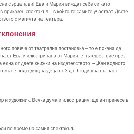
не сърцата ви! Ева и Мария виждат себе си като
 приказен спектакъл – в който те самите участват. Двете
ството с магията на театъра.
тклонения
ного повече от театрална постановка – то е покана да
ана от Ева и илюстрирана от Мария, е пътешествие през
 една от двете книжки на издателството – „Кай водното
кълът е подходящ за деца от 3 до 9-годишна възраст.
ор и художник. Всяка дума и илюстрация, ще ви пренесе в
си по време на самия спектакъл.