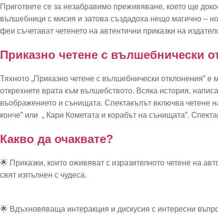
Пригответе се за незабравимо преживяване, което ще докос
вълшебници с мисия и затова създадоха нещо магично – нов
феи съчетават четенето на автентични приказки на издател
Приказно четене с вълшебнически о
Тяхното „Приказно четене с вълшебнически отклонения” е м
открехнете врата към вълшебството. Всяка история, напис
въображението и сънищата. Спектакълът включва четене на
конче” или „ Кари Кометата и корабът на сънищата”. Спекта
Какво да очаквате?
🌟 Приказки, които оживяват с изразителното четене на авт
свят изпълнен с чудеса.
🌟 Вдъхновяваща интеракция и дискусия с интересни въпро