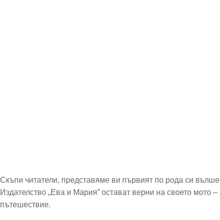
Скъпи читатели, представяме ви първият по рода си вълшеб
Издателство „Ева и Мария” остават верни на своето мото – 
пътешествие.