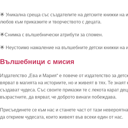
🌟 Уникална среща със създателите на детските книжки на 
любов към приказките и творчеството с децата.
🌟Снимка с вълшебнически атрибути за спомен.
🌟 Неустоимо намаление на вълшебните детски книжки на и
Вълшебници с мисия
Издателство „Ева и Мария“ е повече от издателство за детс
вярват в магията на историите, но и живеят в тях. Те знаят
създават чудеса. Със своите приказки те с лекота карат деца
възрастните, да вярват, че доброто винаги побеждава.
Присъединете се към нас и станете част от тази невероятн
да открием чудесата, които живеят във всеки един от нас.