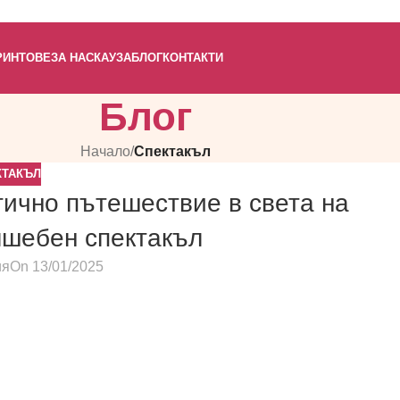
РИНТОВЕ
ЗА НАС
КАУЗА
БЛОГ
КОНТАКТИ
Блог
Начало
/
Спектакъл
КТАКЪЛ
гично пътешествие в света на
лшебен спектакъл
ия
On 13/01/2025