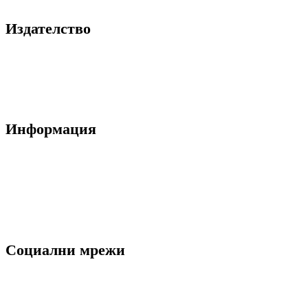
Издателство
За нас
Блог
Контакти
Информация
Общи условия
Политика за поверителност
Декларация за лични данни
Ние използваме "Бисквитки"
Социални мрежи
Facebook
Instagram