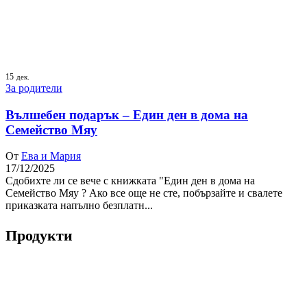
15
дек.
За родители
Вълшебен подарък – Един ден в дома на
Семейство Мяу
От
Ева и Мария
17/12/2025
Сдобихте ли се вече с книжката "Един ден в дома на
Семейство Мяу ? Ако все още не сте, побързайте и свалете
приказката напълно безплатн...
Продукти
Книги
Принтове