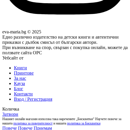
eva-maria.bg © 2025
Едно различно издателство на детски книги и автентични
приказки с дълбок смисъл от български автори.
При възникване на спор, свързан с покупка онлайн, можете да
ползвате сайта ОРС
Уебсайт от
Pixadoro
Книги
Принтове
За нас
Кауза
Блог
Контакти
Вход / Регистрация
Количка
Затвори
Нашият онлайн магазин използва така наречените „Бисквитки“ Научете повече за
нашата
политика за поверителност
и нашата
политика за Бисквитки
Повече
Повече
Приемам