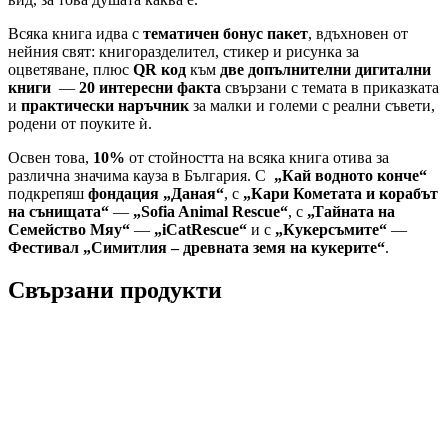
Всяка книга идва с
тематичен бонус пакет
, вдъхновен от
нейния свят: книгоразделител, стикер и рисунка за
оцветяване, плюс
QR код
към
две допълнителни дигитални
книги
—
20 интересни факта
свързани с темата в приказката
и
практически наръчник
за малки и големи с реални съвети,
родени от поуките ѝ.
Освен това,
10%
от стойността на всяка книга отива за
различна значима кауза в България. С
„Кай водното конче“
подкрепяш
фондация „Даная“
, с
„Кари Кометата и корабът
на сънищата“
—
„Sofia Animal Rescue“
, с
„Тайната на
Семейство Мяу“
—
„iCatRescue“
и с
„Кукерсъмите“
—
Фестивал „Симитлия – древната земя на кукерите“
.
Свързани продукти