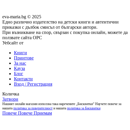
eva-maria.bg © 2025
Едно различно издателство на детски книги и автентични
приказки с дълбок смисъл от български автори.
При възникване на спор, свързан с покупка онлайн, можете да
ползвате сайта ОРС
Уебсайт от
Pixadoro
Книги
Принтове
За нас
Кауза
Блог
Контакти
Вход / Регистрация
Количка
Затвори
Нашият онлайн магазин използва така наречените „Бисквитки“ Научете повече за
нашата
политика за поверителност
и нашата
политика за Бисквитки
Повече
Повече
Приемам