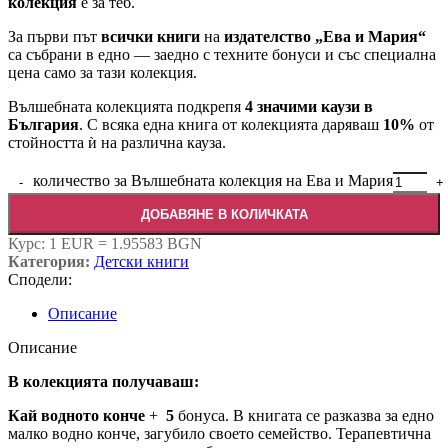
колекция
е за теб.
За първи път
всички книги
на
издателство „Ева и Мария“
са събрани в едно — заедно с техните бонуси и със специална
цена само за тази колекция.
Вълшебната колекцията подкрепя
4 значими каузи в
България
. С всяка една книга от колекцията даряваш
10%
от
стойността ѝ на различна кауза.
количество за Вълшебната колекция на Ева и Мария
ДОБАВЯНЕ В КОЛИЧКАТА
Курс: 1 EUR = 1.95583 BGN
Категория:
Детски книги
Сподели:
Описание
Описание
В колекцията получаваш:
Кай водното конче
+
5
бонуса. В книгата се разказва за едно
малко водно конче, загубило своето семейство. Терапевтична