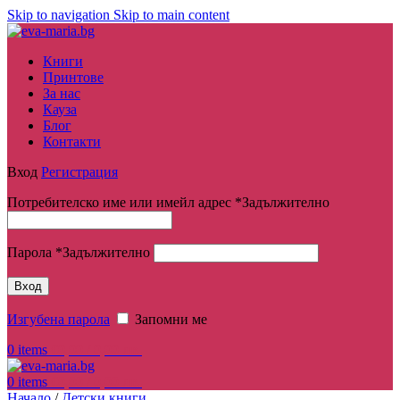
Skip to navigation
Skip to main content
Книги
Принтове
За нас
Кауза
Блог
Контакти
Вход
Регистрация
Потребителско име или имейл адрес
*
Задължително
Парола
*
Задължително
Вход
Изгубена парола
Запомни ме
0
items
€
0,00
/ 0,00 лв.
0
items
€
0,00
/ 0,00 лв.
Начало
/
Детски книги