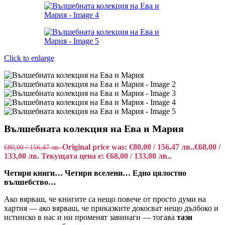
Click to enlarge
Вълшебната колекция на Ева и Мария
Original price was: €80,00 / 156,47 лв..
€
68,00
/
€
80,00
/ 156,47 лв.
133,00 лв.
Текущата цена е: €68,00 / 133,00 лв..
Четири книги… Четири вселени… Едно цялостно
вълшебство…
Ако вярваш, че книгите са нещо повече от просто думи на
хартия — ако вярваш, че приказките докосват нещо дълбоко и
истинско в нас и ни променят завинаги — тогава
тази