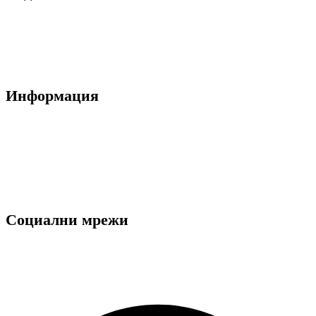
За нас
Блог
Контакти
Информация
Общи условия
Политика за поверителност
Декларация за лични данни
Ние използваме "Бисквитки"
Социални мрежи
Facebook
Instagram
Facebook