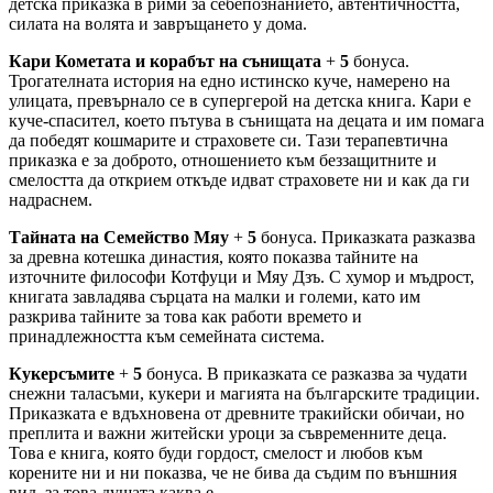
детска приказка в рими за себепознанието, автентичността,
силата на волята и завръщането у дома.
Кари Кометата и корабът на сънищата
+
5
бонуса.
Трогателната история на едно истинско куче, намерено на
улицата, превърнало се в супергерой на детска книга. Кари е
куче-спасител, което пътува в сънищата на децата и им помага
да победят кошмарите и страховете си. Тази терапевтична
приказка е за доброто, отношението към беззащитните и
смелостта да открием откъде идват страховете ни и как да ги
надраснем.
Тайната на Семейство Мяу
+
5
бонуса. Приказката разказва
за древна котешка династия, която показва тайните на
източните философи Котфуци и Мяу Дзъ. С хумор и мъдрост,
книгата завладява сърцата на малки и големи, като им
разкрива тайните за това как работи времето и
принадлежността към семейната система.
Кукерсъмите
+
5
бонуса. В приказката се разказва за чудати
снежни таласъми, кукери и магията на българските традиции.
Приказката е вдъхновена от древните тракийски обичаи, но
преплита и важни житейски уроци за съвременните деца.
Това е книга, която буди гордост, смелост и любов към
корените ни и ни показва, че не бива да съдим по външния
вид, за това душата каква е.