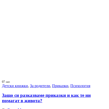
07
окт.
Детски книжки
,
За родители
,
Приказки
,
Психология
Защо си разказваме приказки и как те ни
помагат в живота?