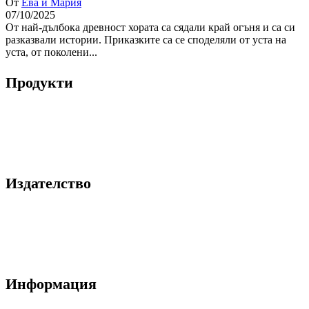
От
Ева и Мария
07/10/2025
Oт най-дълбока древност хората са сядали край огъня и са си
разказвали истории. Приказките са се споделяли от уста на
уста, от поколени...
Продукти
Книги
Принтове
Издателство
За нас
Блог
Контакти
Информация