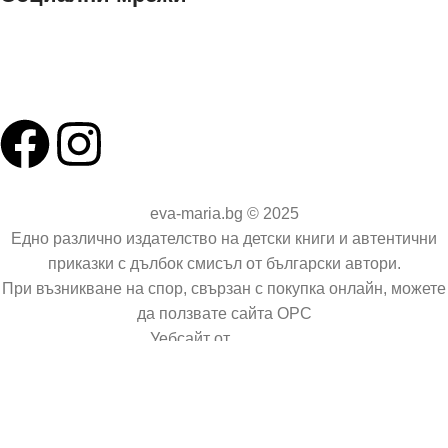
Facebook
Instagram
eva-maria.bg © 2025
Едно различно издателство на детски книги и автентични
приказки с дълбок смисъл от български автори.
При възникване на спор, свързан с покупка онлайн, можете
да ползвате сайта ОРС
Уебсайт от
Pixadoro
Нашият онлайн магазин използва така наречените „Бисквитки“ Научете
повече за нашата
политика за поверителност
и нашата
политика за
Бисквитки
Повече
ПРИЕМАМ