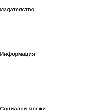
Издателство
За нас
Блог
Контакти
Информация
Общи условия
Политика за поверителност
Декларация за лични данни
Ние използваме "Бисквитки"
Социални мрежи