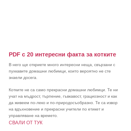
PDF с 20 интересни факта за котките
В него ще откриете много интересни неща, свързани с
пухкавите домашни любимци, които вероятно не сте
знаели досега.
Котките не са само прекрасни домашни любимци. Те ни
учат на мъдрост, търпение, гъвкавост, грациозност и как
да живеем по-леко и по-природосъобразно. Те са извор
на вдъхновение и прекрасни учители по етикет и
управляване на времето.
СВАЛИ ОТ ТУК