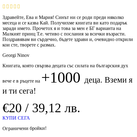
Здравейте, Ева и Мария! Синът ни се роди преди няколко
месеца и се казва Кай. Получихме книгата ви като подарък
заради името. Прочетох я и това за мен е БГ варианта на
Малкият принц Т.е. четиво с послания за всички възрасти.
Поздравявам ви сърдечно, бъдете здрави и, очевидно открили
кои сте, творете с размах.
Georgi Ninov
Книгата, която свързва децата със силата на българския дух
+1000
деца. Вземи я
вече е в ръцете на
и ти сега!
€20 / 39,12 лв.
КУПИ СЕГА
Ограничени бройки!