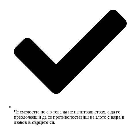
Че смелостта не е в това да не изпитваш страх, а да го
преодолееш и да се противопоставиш на злото
с вяра и
любов в сърцето си.