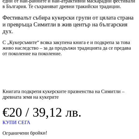
едни от най-ранните и най-атрактивни маскарадни фестивали
в България. Те съхраняват древни тракийски традиции.
Фестивалът събира кукерски групи от цялата страна
и превръща Симитли в жив център на българския
дух.
С „Кукерсъмите“ всяка закупена книга е и подкрепа за това
живо наследство – за да продължи традицията да се предава
от поколение на поколение.
Книгата подкрепя кукерските празненства на Симитли –
древната земя на кукерите
€20 / 39,12 лв.
КУПИ СЕГА
Ограничени бройки!