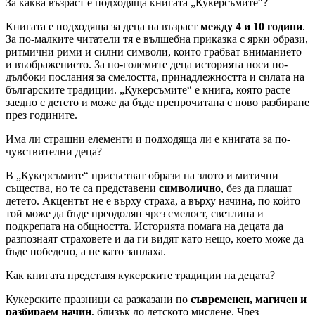
За каква възраст е подходяща книгата „Кукерсъмите“?
Книгата е подходяща за деца на възраст
между 4 и 10 години
.
За по-малките читатели тя е вълшебна приказка с ярки образи,
ритмични рими и силни символи, които грабват вниманието
и въображението. За по-големите деца историята носи по-
дълбоки послания за смелостта, принадлежността и силата на
българските традиции. „Кукерсъмите“ е книга, която расте
заедно с детето и може да бъде препрочитана с ново разбиране
през годините.
Има ли страшни елементи и подходяща ли е книгата за по-
чувствителни деца?
В „Кукерсъмите“ присъстват образи на злото и митични
същества, но те са представени
символично
, без да плашат
детето. Акцентът не е върху страха, а върху начина, по който
той може да бъде преодолян чрез смелост, светлина и
подкрепата на общността. Историята помага на децата да
разпознаят страховете и да ги видят като нещо, което може да
бъде победено, а не като заплаха.
Как книгата представя кукерските традиции на децата?
Кукерските празници са разказани по
съвременен, магичен и
разбираем начин
, близък до детското мислене. Чрез