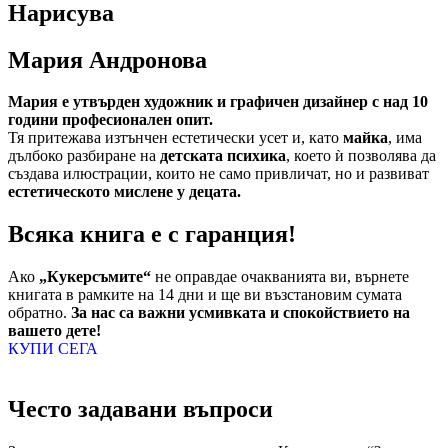
Нарисува
Мария Андронова
Мария е утвърден художник и графичен дизайнер с над 10
години професионален опит.
Тя притежава изтънчен естетически усет и, като
майка
, има
дълбоко разбиране на
детската психика
, което ѝ позволява да
създава илюстрации, които не само привличат, но и развиват
естетическото мислене у децата.
Всяка книга е с гаранция!
Ако
„Кукерсъмите“
не оправдае очакванията ви, върнете
книгата в рамките на 14 дни и ще ви възстановим сумата
обратно.
За нас са важни усмивката и спокойствието на
вашето дете!
КУПИ СЕГА
Често задавани въпроси