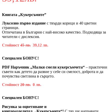
Книгата
„
Кукерсъмите”
Луксозно първо издание
с твърди корици и 40 цветни
страници.
Отпечатана в България с най-високо качество. Подходяща за
читатели с дислексия.
Стойност
45 лв.
39,12 лв.
Специален БОНУС!
PDF Наръчник „Малки смели кукерсъмчета“
– практични
съвети как детето да развие у себе си
смелост, доброта и да
почувства светлина в сърцето.
Стойност
20 лв.
0 лв.
Специален БОНУС!
Рисунка за оцветяване и
книгоразделител
„Кукерсъмите“!
С тях ще направите