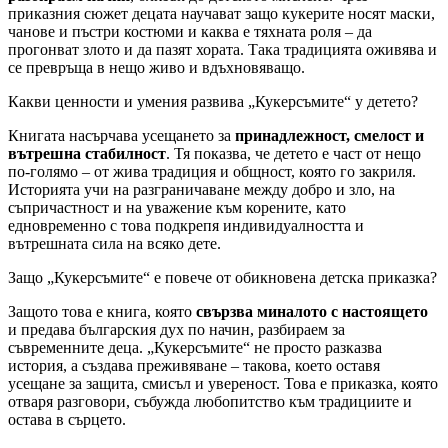
приказния сюжет децата научават защо кукерите носят маски,
чанове и пъстри костюми и каква е тяхната роля – да
прогонват злото и да пазят хората. Така традицията оживява и
се превръща в нещо живо и вдъхновяващо.
Какви ценности и умения развива „Кукерсъмите“ у детето?
Книгата насърчава усещането за
принадлежност, смелост и
вътрешна стабилност
. Тя показва, че детето е част от нещо
по-голямо – от жива традиция и общност, която го закриля.
Историята учи на разграничаване между добро и зло, на
съпричастност и на уважение към корените, като
едновременно с това подкрепя индивидуалността и
вътрешната сила на всяко дете.
Защо „Кукерсъмите“ е повече от обикновена детска приказка?
Защото това е книга, която
свързва миналото с настоящето
и предава българския дух по начин, разбираем за
съвременните деца. „Кукерсъмите“ не просто разказва
история, а създава преживяване – такова, което оставя
усещане за защита, смисъл и увереност. Това е приказка, която
отваря разговори, събужда любопитство към традициите и
остава в сърцето.