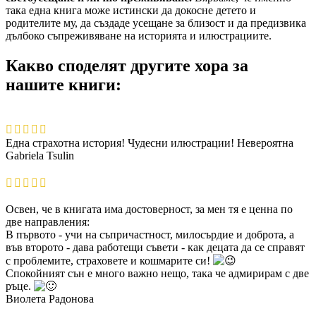
така една книга може истински да докосне детето и
родителите му, да създаде усещане за близост и да предизвика
дълбоко съпреживяване на историята и илюстрациите.
Какво споделят другите хора за
нашите книги:
Една страхотна история! Чудесни илюстрации! Невероятна
Gabriela Tsulin
Освен, че в книгата има достоверност, за мен тя е ценна по
две направления:
В първото - учи на съпричастност, милосърдие и доброта, а
във второто - дава работещи съвети - как децата да се справят
с проблемите, страховете и кошмарите си!
Спокойният сън е много важно нещо, така че адмирирам с две
ръце.
Виолета Радонова