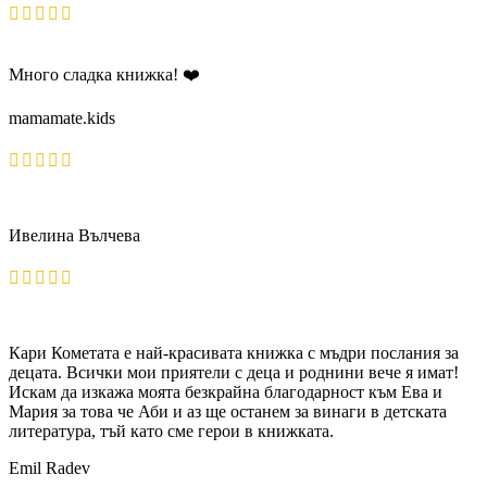
Много сладка книжка! ❤️
mamamate.kids
Ивелина Вълчева
Кари Кометата е най-красивата книжка с мъдри послания за
децата. Всички мои приятели с деца и роднини вече я имат!
Искам да изкажа моята безкрайна благодарност към Ева и
Мария за това че Аби и аз ще останем за винаги в детската
литература, тъй като сме герои в книжката.
Emil Radev