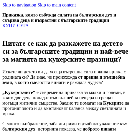
Skip to navigation
Skip to main content
Приказка, която събужда силата на българския дух и
свързва деца и възрастни с българските традиции
КУПИ СЕГА
Питате се как да разкажете на детето
си за българските традиции и най-вече
за магията на кукерските празници?
Искате ли детето ви да усеща вътрешна сила и жива връзка с
родината си? Да знае, че произхожда от
древна и вълшебна
земя
, в която смелостта винаги е раждала чудеса?
„Кукерсъмите“
е съвременна приказка за малки и големи, в
която две деца попадат във вълшебна пещера и срещат
могъщи митични същества. Заедно те помагат на
Кукерите
да
прогонят злото и да възстановят баланса между светлината и
мрака.
С много въображение, забавни рими и дълбоко уважение към
българския дух
, историята показва, че
доброто винаги