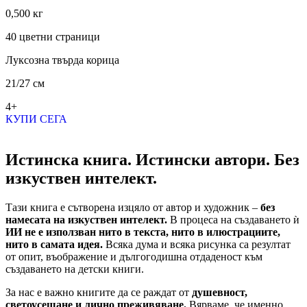
0,500 кг
40 цветни страници
Луксозна твърда корица
21/27 см
4+
КУПИ СЕГА
Истинска книга. Истински автори. Без
изкуствен интелект.
Тази книга е сътворена изцяло от автор и художник –
без
намесата на изкуствен интелект.
В процеса на създаването ѝ
ИИ не е използван нито в текста, нито в илюстрациите,
нито в самата идея.
Всяка дума и всяка рисунка са резултат
от опит, въображение и дългогодишна отдаденост към
създаването на детски книги.
За нас е важно книгите да се раждат от
душевност,
светоусещане и лично преживяване.
Вярваме, че именно