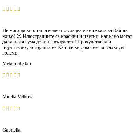
Не мога да ви опиша колко по-сладка е книжката за Кай на
живо! 😍 Илюстрациите са красиви и цветни, напълно могат
да завъртят ума дори на възрастен! Прочувствена и
поучителна, историята на Кай ще ви докосне - и малки, и
големи.
Melani Shakiri
Mirella Velkova
Gabriella