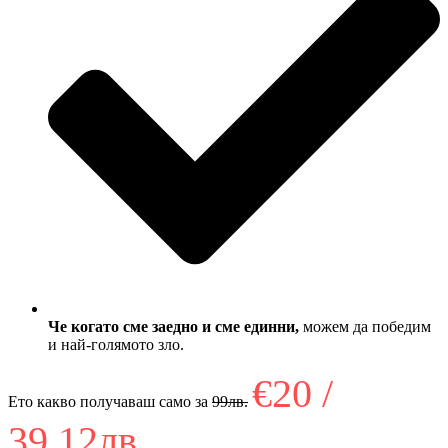
Че когато сме заедно и сме единни,
можем да победим
и най-голямото зло.
€20 /
Ето какво получаваш само за
99лв.
39,12лв.