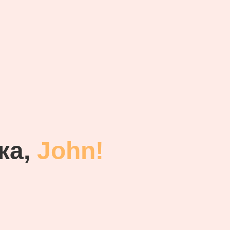
ка,
John!