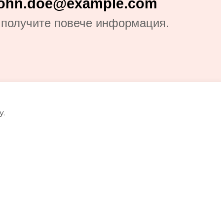
john.doe@example.com
получите повече информация.
y.